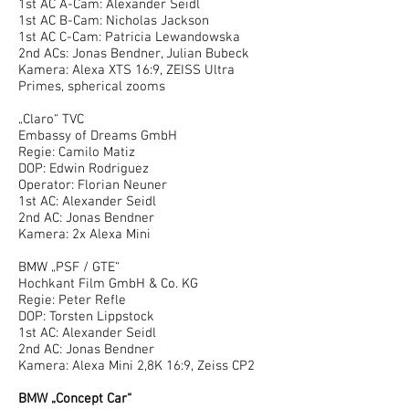
1st AC A-Cam: Alexander Seidl
1st AC B-Cam: Nicholas Jackson
1st AC C-Cam: Patricia Lewandowska
2nd ACs: Jonas Bendner, Julian Bubeck
Kamera: Alexa XTS 16:9, ZEISS Ultra
Primes, spherical zooms
„Claro“ TVC
Embassy of Dreams GmbH
Regie: Camilo Matiz
DOP: Edwin Rodriguez
Operator: Florian Neuner
1st AC: Alexander Seidl
2nd AC: Jonas Bendner
Kamera: 2x Alexa Mini
BMW „PSF / GTE“
Hochkant Film GmbH & Co. KG
Regie: Peter Refle
DOP: Torsten Lippstock
1st AC: Alexander Seidl
2nd AC: Jonas Bendner
Kamera: Alexa Mini 2,8K 16:9, Zeiss CP2
BMW „Concept Car“