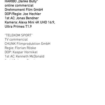
HARIBO „Danke Bully“
online commercial
Drehmoment Film GmbH
DOP/Regie: Joe Hechler
1st AC: Jonas Bendner
Kamera: Alexa Mini 4K UHD 16:9,
Ultra Primes T1.9
"TELEKOM SPORT"
TV commercial
CHUNK Filmproduktion GmbH
Regie: Florian Röske
DOP: Kaspar Hornikel
1st AC: Kenneth McDonald
2nd AC: Jonas Bendner
Kamera: Red Monstro 8K,
Zeiss supreme primes T1.5
IBC COMMERCIAL
ARRI MEDIA GmbH
Regie: Michael Wagner
DOP: Florian Dittel
1st AC: Nick Jackson
2nd AC: Jonas Bendner
Kamera: Alexa SXT W 16:9,