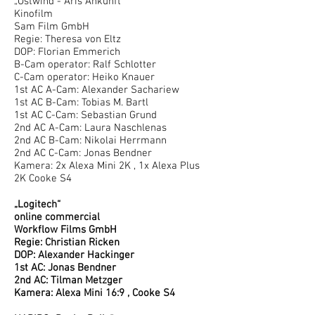
„Ostwind - Aris Ankunft“
Kinofilm
Sam Film GmbH
Regie: Theresa von Eltz
DOP: Florian Emmerich
B-Cam operator: Ralf Schlotter
C-Cam operator: Heiko Knauer
1st AC A-Cam: Alexander Sachariew
1st AC B-Cam: Tobias M. Bartl
1st AC C-Cam: Sebastian Grund
2nd AC A-Cam: Laura Naschlenas
2nd AC B-Cam: Nikolai Herrmann
2nd AC C-Cam: Jonas Bendner
Kamera: 2x Alexa Mini 2K , 1x Alexa Plus
2K Cooke S4
„Logitech“
online commercial
Workflow Films GmbH
Regie: Christian Ricken
DOP: Alexander Hackinger
1st AC: Jonas Bendner
2nd AC: Tilman Metzger
Kamera: Alexa Mini 16:9 , Cooke S4