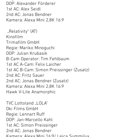
DOP: Alexander Förderer
1st AC: Alex Seidl
2nd AC: Jonas Bendner
Kamera: Alexa Mini 2,8K 16:9
„Relativity“ (AT)
Kinofilm
Trimafilm GmbH
Regie: Mariko Minoguchi
DOP: Julian Krubasik
B-Cam Operator: Tim Fehlbaum
1st AC A-Cam: Felix Laicher
1st AC B-Cam: Simon Preissinger (Zusatz)
2nd AC: Fritz Sauer
2nd AC: Jonas Bendner (Zusatz)
Kamera: Alexa Mini 2,8K 16:9
Hawk V-Lite Anamorphic
TVC Lottoland „LOLA“
Oki Films GmbH
Regie: Lennart Ruff
DOP: Jan-Marcello Kahl
1st AC: Simon Preissinger
2nd AC: Jonas Bendner
Kamera: Alexa Mini 16:9/ Leica Summilux