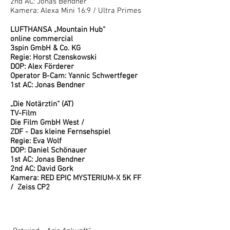
2nd AC: Jonas Bendner
Kamera: Alexa Mini 16:9 / Ultra Primes
LUFTHANSA „Mountain Hub“
online commercial
3spin GmbH & Co. KG
Regie: Horst Czenskowski
DOP: Alex Förderer
Operator B-Cam: Yannic Schwertfeger
1st AC: Jonas Bendner
„Die Notärztin“ (AT)
TV-Film
Die Film GmbH West /
ZDF - Das kleine Fernsehspiel
Regie: Eva Wolf
DOP: Daniel Schönauer
1st AC: Jonas Bendner
2nd AC: David Gork
Kamera: RED EPIC MYSTERIUM-X 5K FF
/ Zeiss CP2