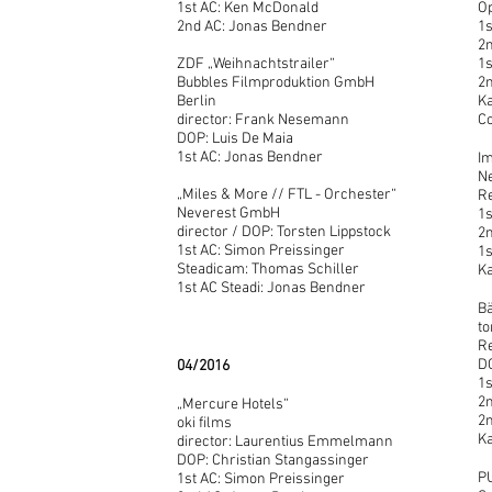
1st AC: Ken McDonald
Op
2nd AC: Jonas Bendner
1s
2n
ZDF „Weihnachtstrailer“
1s
Bubbles Filmproduktion GmbH
2n
Berlin
Ka
director: Frank Nesemann
C
DOP: Luis De Maia
1st AC: Jonas Bendner
Im
N
„Miles & More // FTL - Orchester“
Re
Neverest GmbH
1s
director / DOP: Torsten Lippstock
2n
1st AC: Simon Preissinger
1s
Steadicam: Thomas Schiller
Ka
1st AC Steadi: Jonas Bendner
B
to
Re
D
04/2016
1s
2n
„Mercure Hotels“
2
oki films
Ka
director: Laurentius Emmelmann
DOP: Christian Stangassinger
PU
1st AC: Simon Preissinger