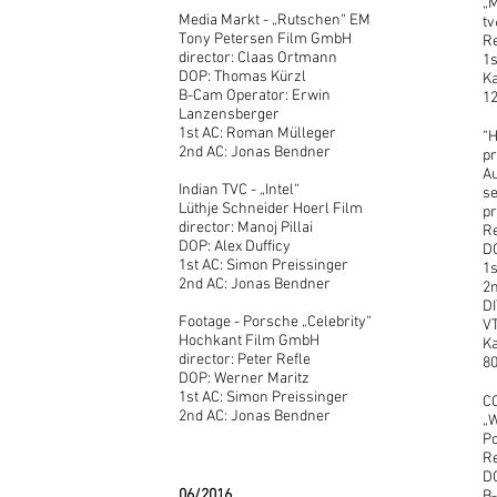
„
Media Markt - „Rutschen“ EM
t
Tony Petersen Film GmbH
Re
director: Claas Ortmann
1s
DOP: Thomas Kürzl
Ka
B-Cam Operator: Erwin
12
Lanzensberger
1st AC: Roman Mülleger
“
2nd AC: Jonas Bendner
pr
Au
Indian TVC - „Intel“
se
Lüthje Schneider Hoerl Film
p
director: Manoj Pillai
Re
DOP: Alex Dufficy
D
1st AC: Simon Preissinger
1s
2nd AC: Jonas Bendner
2
DI
Footage - Porsche „Celebrity“
VT
Hochkant Film GmbH
Ka
director: Peter Refle
8
DOP: Werner Maritz
1st AC: Simon Preissinger
CO
2nd AC: Jonas Bendner
„
Po
Re
D
06/2016
B-