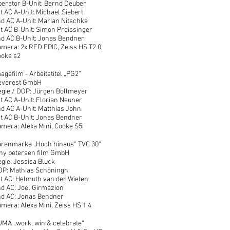
erator B-Unit: Bernd Deuber
t AC A-Unit: Michael Siebert
d AC A-Unit: Marian Nitschke
t AC B-Unit: Simon Preissinger
d AC B-Unit: Jonas Bendner
mera: 2x RED EPIC, Zeiss HS T2.0,
ooke s2
agefilm - Arbeitstitel „PG2“
everest GmbH
gie / DOP: Jürgen Bollmeyer
t AC A-Unit: Florian Neuner
d AC A-Unit: Matthias John
t AC B-Unit: Jonas Bendner
mera: Alexa Mini, Cooke S5i
ärenmarke „Hoch hinaus“ TVC 30“
ny petersen film GmbH
gie: Jessica Bluck
OP: Mathias Schöningh
t AC: Helmuth van der Wielen
d AC: Joel Girmazion
nd AC: Jonas Bendner
mera: Alexa Mini, Zeiss HS 1.4
MA „work, win & celebrate“