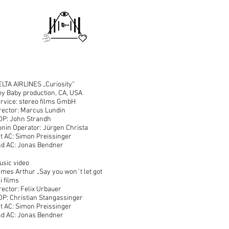
LTA AIRLINES „Curiosity“
y Baby production, CA, USA
rvice: stereo films GmbH
rector: Marcus Lundin
OP: John Strandh
nin Operator: Jürgen Christa
t AC: Simon Preissinger
nd AC: Jonas Bendner
sic video
mes Arthur „Say you won´t let got
i films
rector: Felix Urbauer
P: Christian Stangassinger
t AC: Simon Preissinger
nd AC: Jonas Bendner