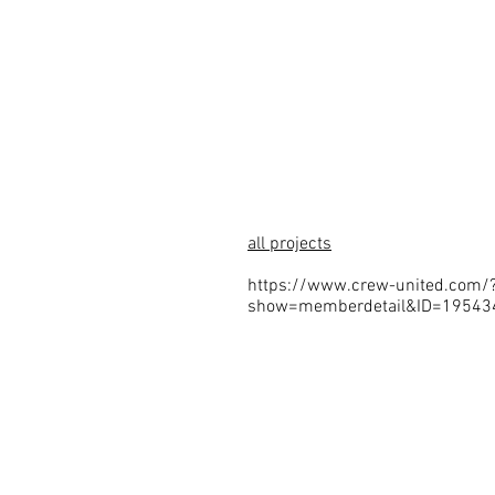
ARCHIVE
LEGAL
DOWNLOADS
all projects
https://www.crew-united.com/
show=memberdetail&ID=19543