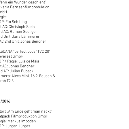
enn ein Wunder geschieht"
varia Fernsehfilmproduktion
mbH
gie:
P: Flo Schilling
t AC: Christoph Stein
d AC: Ramon Seeliger
nd Unit: Jana Lämmerer
AC 2nd Unit: Jonas Bendner
SCANA "perfect body" TVC 20"
everest GmbH
P / Regie: Luis de Maia
t AC: Jonas Bendner
d AC: Julian Bubeck
mera: Alexa Mini, 16:9, Bausch &
omb T2.3
9/2016
tort „Am Ende geht man nackt“
atpack Filmproduktion GmbH
egie: Markus Imboden
OP: Jürgen Jürges