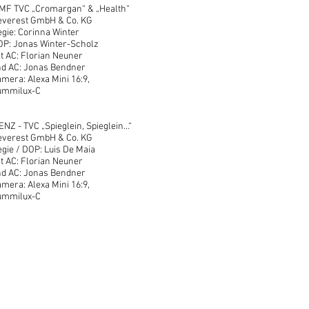
MF TVC „Cromargan“ & „Health“
everest GmbH & Co. KG
gie: Corinna Winter
P: Jonas Winter-Scholz
t AC: Florian Neuner
nd AC: Jonas Bendner
mera: Alexa Mini 16:9,
ummilux-C
NZ - TVC „Spieglein, Spieglein…“
everest GmbH & Co. KG
gie / DOP: Luis De Maia
t AC: Florian Neuner
nd AC: Jonas Bendner
mera: Alexa Mini 16:9,
ummilux-C