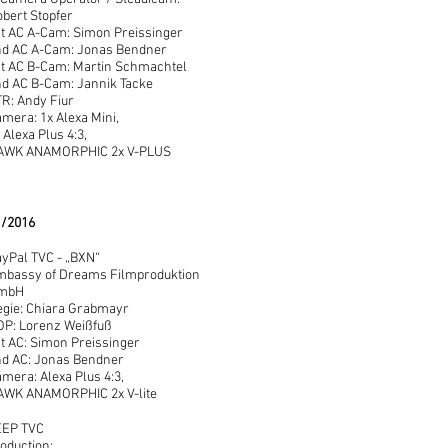
bert Stopfer
t AC A-Cam: Simon Preissinger
nd AC A-Cam: Jonas Bendner
t AC B-Cam: Martin Schmachtel
d AC B-Cam: Jannik Tacke
R: Andy Fiur
mera: 1x Alexa Mini,
 Alexa Plus 4:3,
AWK ANAMORPHIC 2x V-PLUS
1/2016
yPal TVC - „BXN“
mbassy of Dreams Filmproduktion
mbH
gie: Chiara Grabmayr
OP: Lorenz Weißfuß
t AC: Simon Preissinger
nd AC: Jonas Bendner
mera: Alexa Plus 4:3,
AWK ANAMORPHIC 2x V-lite
EEP TVC
oduction: