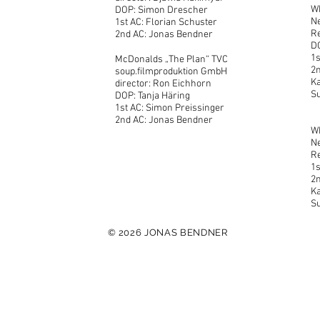
W
DOP: Simon Drescher
N
1st AC: Florian Schuster
Re
2nd AC: Jonas Bendner
DO
1s
McDonalds „The Plan“ TVC
2
soup.filmproduktion GmbH
Ka
director: Ron Eichhorn
S
DOP: Tanja Häring
1st AC: Simon Preissinger
2nd AC: Jonas Bendner
WE
N
Re
1s
2
Ka
S
© 2026 JONAS BENDNER