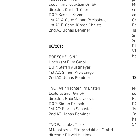
soup.filmproduktion GmbH
M
director: Chris Grüner
se
DOP: Kasper Kaven
ad
1st AC A-Cam: Simon Preissinger
G
1st AC B-Cam: Jürgen Christa
Re
2nd AC: Jonas Bendner
1s
2
2n
DI
08/2016
VT
Ka
PORSCHE „G2L“
Hochkant Film GmbH
DOP: Stefan Austmeyer
1st AC: Simon Preissinger
2nd AC: Jonas Bendner
1
TVC „Weihnachten im Ersten“
M
Luxlotusliner GmbH
s
director: Gabi Madracevic
Re
DOP: Simon Drescher
DO
1st AC: Florian Schuster
1s
2nd AC: Jonas Bendner
2
K
S
TVC Baustolz „Truck“
Milchstrasse Filmproduktion GmbH
director: Djawid Hakimyar