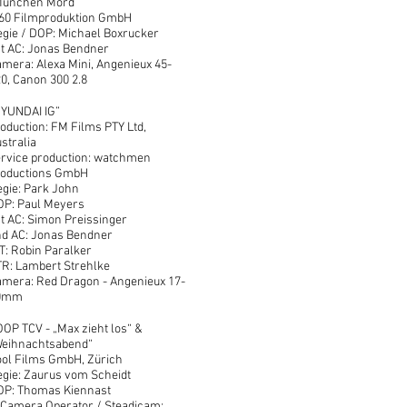
München Mord“
v60 Filmproduktion GmbH
gie / DOP: Michael Boxrucker
t AC: Jonas Bendner
mera: Alexa Mini, Angenieux 45-
0, Canon 300 2.8
HYUNDAI IG”
oduction: FM Films PTY Ltd,
stralia
rvice production: watchmen
roductions GmbH
gie: Park John
OP: Paul Meyers
t AC: Simon Preissinger
nd AC: Jonas Bendner
T: Robin Paralker
R: Lambert Strehlke
mera: Red Dragon - Angenieux 17-
0mm
OP TCV - „Max zieht los“ &
Weihnachtsabend“
ol Films GmbH, Zürich
gie: Zaurus vom Scheidt
OP: Thomas Kiennast
Camera Operator / Steadicam: