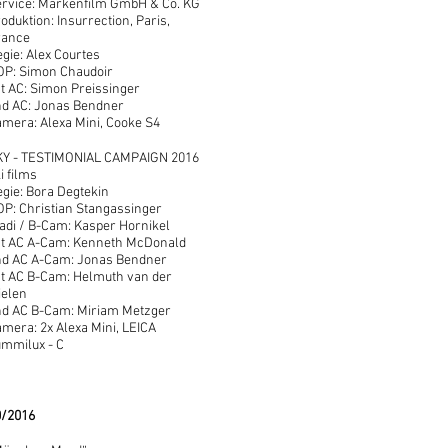
rvice: Markenfilm GmbH & Co. KG
oduktion: Insurrection, Paris,
rance
gie: Alex Courtes
OP: Simon Chaudoir
t AC: Simon Preissinger
nd AC: Jonas Bendner
mera: Alexa Mini, Cooke S4
KY - TESTIMONIAL CAMPAIGN 2016
i films
gie: Bora Degtekin
P: Christian Stangassinger
adi / B-Cam: Kasper Hornikel
st AC A-Cam: Kenneth McDonald
nd AC A-Cam: Jonas Bendner
t AC B-Cam: Helmuth van der
ielen
nd AC B-Cam: Miriam Metzger
mera: 2x Alexa Mini, LEICA
mmilux - C
0/2016