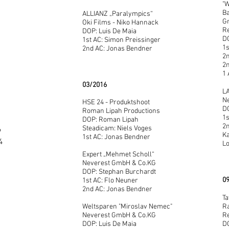
"W
Ba
ALLIANZ „Paralympics“
G
Oki Films - Niko Hannack
Re
DOP: Luis De Maia
DO
1st AC: Simon Preissinger
1s
2nd AC: Jonas Bendner
2n
2
1 
03/2016
LA
N
HSE 24 - Produktshoot
DO
Roman Lipah Productions
1s
DOP: Roman Lipah
2n
Steadicam: Niels Voges
?
Ka
1st AC: Jonas Bendner
4
L
Expert „Mehmet Scholl“
Neverest GmbH & Co.KG
DOP: Stephan Burchardt
0
1st AC: Flo Neuner
2nd AC: Jonas Bendner
Ta
Weltsparen "Miroslav Nemec"
R
Neverest GmbH & Co.KG
R
DOP: Luis De Maia
D