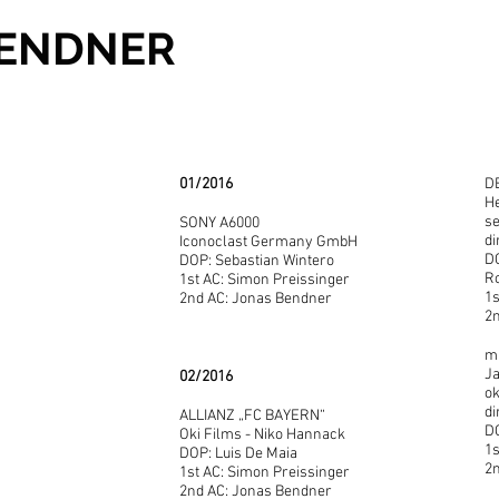
BENDNER
01/2016
DE
He
se
SONY A6000
di
Iconoclast Germany GmbH
D
DOP: Sebastian Wintero
Ro
1st AC: Simon Preissinger
1s
2nd AC: Jonas Bendner
2
mu
Ja
02/2016
ok
di
ALLIANZ „FC BAYERN“
DO
Oki Films - Niko Hannack
1s
DOP: Luis De Maia
2
1st AC: Simon Preissinger
2nd AC: Jonas Bendner