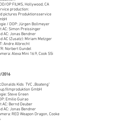
OD/OP FILMS, Hollywood, CA
rvice production:
d pictures Produktionsservice
mbH
gie / DOP: Jürgen Bollmeyer
t AC: Simon Preissinger
nd AC: Jonas Bendner
d AC (Zusatz): Miriam Metzger
T: Andre Albrecht
R: Norbert Gundel
mera: Alexa Mini 16:9, Cook S5i
2/2016
cDonalds Kids TVC „Boateng"
oup.filmproduktion GmbH
gie: Steve Green
P: Emilio Guirao
t AC: Bernd Deuber
nd AC: Jonas Bendner
amera: RED Weapon Dragon, Cooke
4