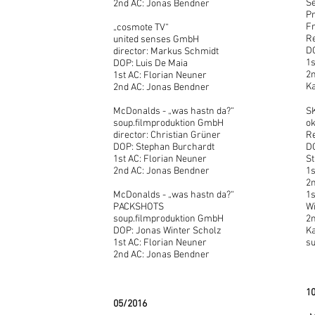
Se
2nd AC: Jonas Bendner
Pr
F
„cosmote TV“
Re
united senses GmbH
D
director: Markus Schmidt
1s
DOP: Luis De Maia
2
1st AC: Florian Neuner
Ka
2nd AC: Jonas Bendner
McDonalds - „was hastn da?“
S
soup.filmproduktion GmbH
ok
director: Christian Grüner
Re
DOP: Stephan Burchardt
DO
1st AC: Florian Neuner
St
2nd AC: Jonas Bendner
1
2
McDonalds - „was hastn da?“
1s
PACKSHOTS
W
soup.filmproduktion GmbH
2
DOP: Jonas Winter Scholz
Ka
1st AC: Florian Neuner
su
2nd AC: Jonas Bendner
1
05/2016