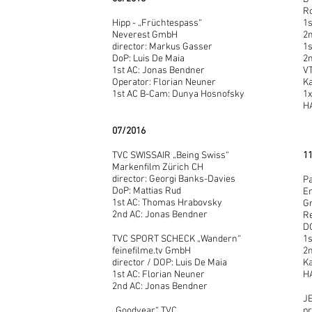
Ro
Hipp - „Früchtespass“
1s
Neverest GmbH
2
director: Markus Gasser
1s
DoP: Luis De Maia
2n
1st AC: Jonas Bendner
VT
Operator: Florian Neuner
Ka
1st AC B-Cam: Dunya Hosnofsky
1x
H
07/2016
TVC SWISSAIR „Being Swiss“
1
Markenfilm Zürich CH
director: Georgi Banks-Davies
Pa
DoP: Mattias Rud
E
1st AC: Thomas Hrabovsky
G
2nd AC: Jonas Bendner
Re
D
TVC SPORT SCHECK „Wandern“
1s
feinefilme.tv GmbH
2
director / DOP: Luis De Maia
Ka
1st AC: Florian Neuner
H
2nd AC: Jonas Bendner
J
„Goodyear“ TVC
pr